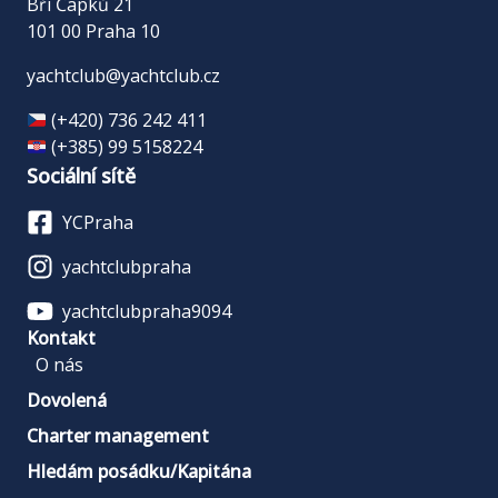
Bří Čapků 21
101 00 Praha 10
yachtclub@yachtclub.cz
(+420) 736 242 411
(+385) 99 5158224
Sociální sítě
YCPraha
yachtclubpraha
yachtclubpraha9094
Kontakt
O nás
Dovolená
Charter management
Hledám posádku/Kapitána