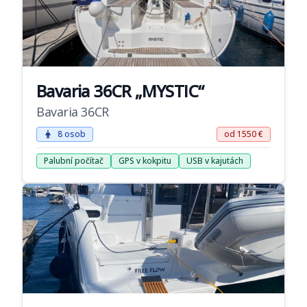
Bavaria 36CR „MYSTIC“
Bavaria 36CR
8 osob
od 1550 €
Palubní počítač
GPS v kokpitu
USB v kajutách