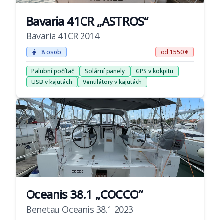
Bavaria 41CR „ASTROS“
Bavaria 41CR 2014
8 osob
od 1550 €
Palubní počítač
Solární panely
GPS v kokpitu
USB v kajutách
Ventilátory v kajutách
Oceanis 38.1 „COCCO“
Benetau Oceanis 38.1 2023