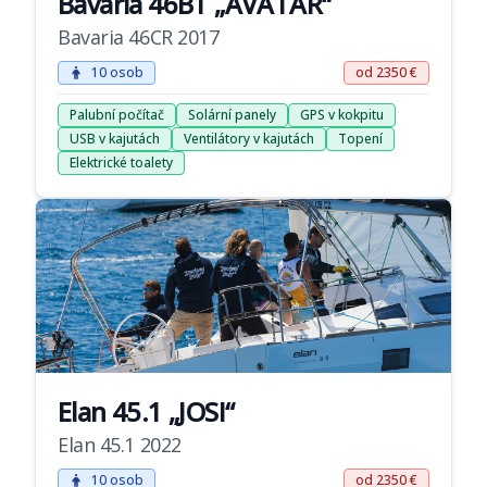
Bavaria 46BT „AVATAR“
Bavaria 46CR 2017
10 osob
od 2350 €
Palubní počítač
Solární panely
GPS v kokpitu
USB v kajutách
Ventilátory v kajutách
Topení
Elektrické toalety
Elan 45.1 „JOSI“
Elan 45.1 2022
10 osob
od 2350 €