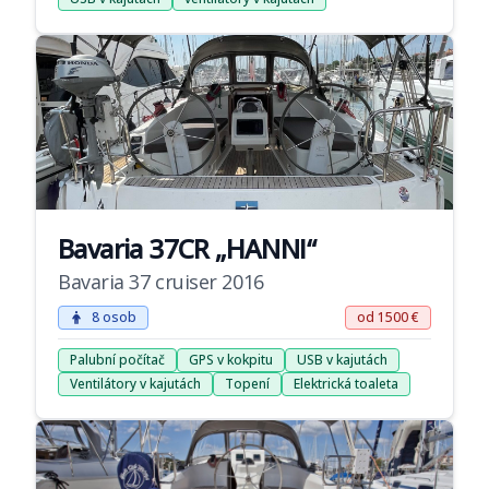
Bavaria 37CR „HANNI“
Bavaria 37 cruiser 2016
8 osob
od 1500 €
Palubní počítač
GPS v kokpitu
USB v kajutách
Ventilátory v kajutách
Topení
Elektrická toaleta