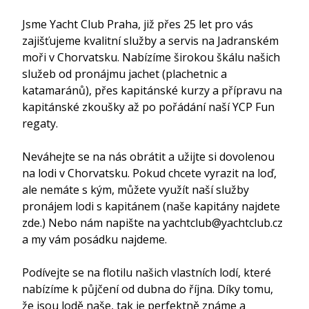
Jsme Yacht Club Praha, již přes 25 let pro vás 
zajišťujeme kvalitní služby a servis na Jadranském 
moři v Chorvatsku. Nabízíme širokou škálu našich 
služeb od pronájmu jachet (plachetnic a 
katamaránů), přes kapitánské kurzy a přípravu na 
kapitánské zkoušky až po pořádání naší YCP Fun 
regaty.

Neváhejte se na nás obrátit a užijte si dovolenou 
na lodi v Chorvatsku. Pokud chcete vyrazit na loď, 
ale nemáte s kým, můžete využít naší služby 
pronájem lodi s kapitánem (naše kapitány najdete 
zde.) Nebo nám napište na yachtclub@yachtclub.cz 
a my vám posádku najdeme.

Podívejte se na flotilu našich vlastních lodí, které 
nabízíme k půjčení od dubna do října. Díky tomu, 
že jsou lodě naše, tak je perfektně známe a 