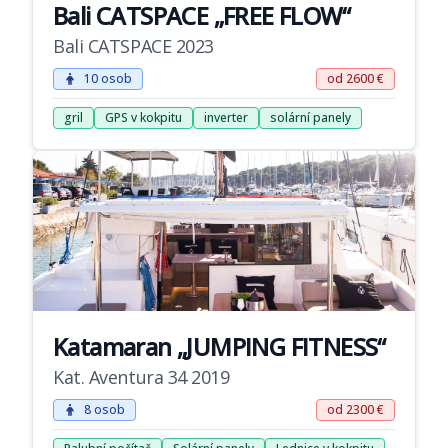
Bali CATSPACE „FREE FLOW“
Bali CATSPACE 2023
10 osob
od 2600 €
gril
GPS v kokpitu
inverter
solární panely
Katamaran „JUMPING FITNESS“
Kat. Aventura 34 2019
8 osob
od 2300 €