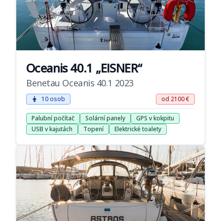
Oceanis 40.1 „EISNER“
Benetau Oceanis 40.1 2023
10 osob
od 2100 €
Palubní počítač
Solární panely
GPS v kokpitu
USB v kajutách
Topení
Elektrické toalety