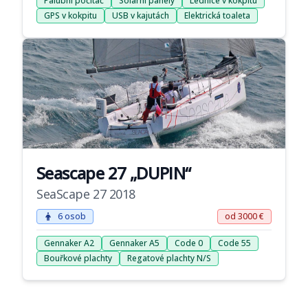
Palubní počítač
Solární panely
Lednice v kokpitu
GPS v kokpitu
USB v kajutách
Elektrická toaleta
Seascape 27 „DUPIN“
SeaScape 27 2018
6 osob
od 3000 €
Gennaker A2
Gennaker A5
Code 0
Code 55
Bouřkové plachty
Regatové plachty N/S