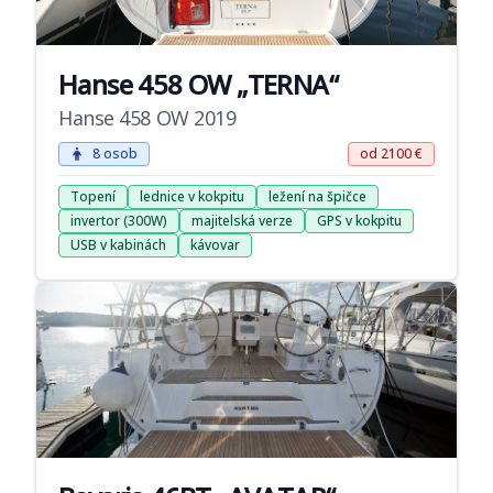
Hanse 458 OW „TERNA“
Hanse 458 OW 2019
8 osob
od 2100 €
Topení
lednice v kokpitu
ležení na špičce
invertor (300W)
majitelská verze
GPS v kokpitu
USB v kabinách
kávovar