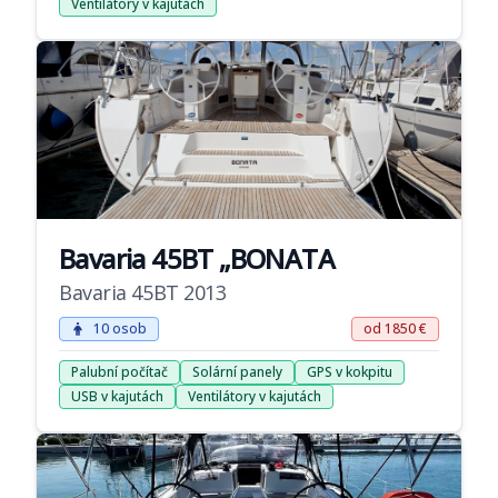
Ventilátory v kajutách
Bavaria 45BT „BONATA
Bavaria 45BT 2013
10 osob
od 1850 €
Palubní počítač
Solární panely
GPS v kokpitu
USB v kajutách
Ventilátory v kajutách