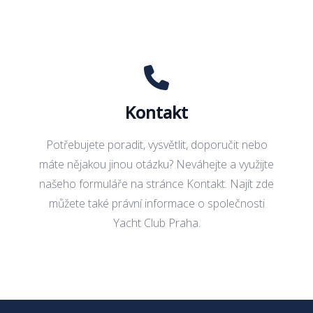
Kontakt
Potřebujete poradit, vysvětlit, doporučit nebo
máte nějakou jinou otázku? Neváhejte a využijte
našeho formuláře na stránce
Kontakt
. Najít zde
můžete také právní informace o společnosti
Yacht Club Praha
.