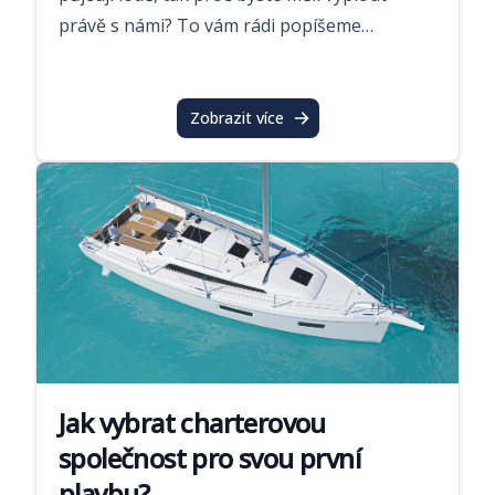
právě s námi? To vám rádi popíšeme…
Zobrazit více
Jak vybrat charterovou
společnost pro svou první
plavbu?