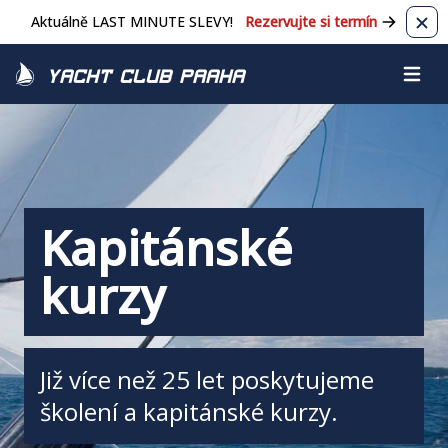
Aktuálně LAST MINUTE SLEVY!
Rezervujte si termín
Zavř
Yacht Club Praha
Otevřít
Kapitánské
kurzy
Již více než 25 let poskytujeme
školení a kapitánské kurzy.