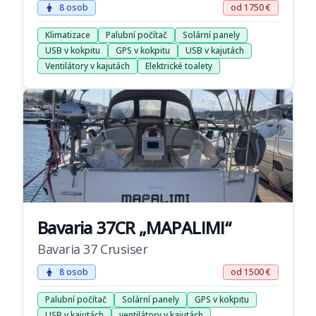
8 osob
od 1750 €
Klimatizace
Palubní počítač
Solární panely
USB v kokpitu
GPS v kokpitu
USB v kajutách
Ventilátory v kajutách
Elektrické toalety
Bavaria 37CR „MAPALIMI“
Bavaria 37 Crusiser
8 osob
od 1500 €
Palubní počítač
Solární panely
GPS v kokpitu
USB v kajutách
ventilátory v kajutách