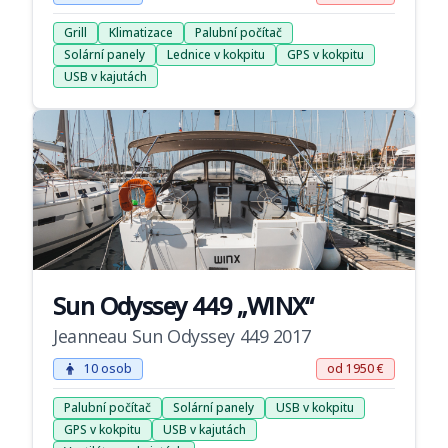
Grill
Klimatizace
Palubní počítač
Solární panely
Lednice v kokpitu
GPS v kokpitu
USB v kajutách
Sun Odyssey 449 „WINX“
Jeanneau Sun Odyssey 449 2017
10 osob
od 1950 €
Palubní počítač
Solární panely
USB v kokpitu
GPS v kokpitu
USB v kajutách