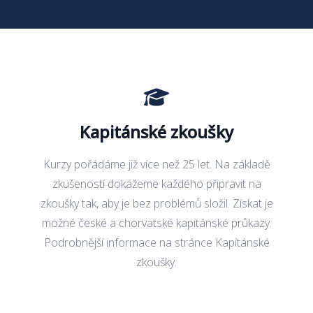
Kapitánské zkoušky
Kurzy pořádáme již více než 25 let. Na základě
zkušeností dokážeme každého připravit na
zkoušky tak, aby je bez problémů složil. Získat je
možné české a chorvatské kapitánské průkazy.
Podrobnější informace na stránce
Kapitánské
zkoušky
.