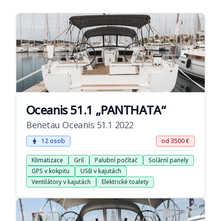
Oceanis 51.1 „PANTHATA“
Benetau Oceanis 51.1 2022
12 osob
od 3500 €
Klimatizace
Gril
Palubní počítač
Solární panely
GPS v kokpitu
USB v kajutách
Ventilátory v kajutách
Elektrické toalety