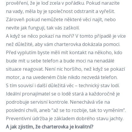
prověření, že je loď zcela v pořádku. Pokud narazíte
na vady, měla by je společnost odstranit a vyřešit.
Zároveň pokud nemůžete některé věci najít, nebo
nevíte jak fungují, tak vás zaškolí.
A když se něco pokazí na moři? V tomto případě je více
než důležité, aby vám charterovka dokázala pomoci.
Před vyplutím byste měli mít kontakt na někoho, kdo
bude mít u sebe telefon a bude moci na nenadálé
situace reagovat. Není nic horšího, než když se pokazí
motor, a na uvedeném čísle nikdo nezvedá telefon.
S tím souvisí i další důležitá věc – technický stav lodí.
Ideální pronajímatel se o lodě stará a každoročně je
podrobuje servisní kontrole. Nenechává vše na
poslední chvíli, aneb “až se to rozbije, tak to vyměním”.
Preventivní údržba je základem dobrého stavu jachty.
A jak zjistím, že charterovka je kvalitní?