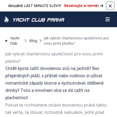
Aktuálně LAST MINUTE SLEVY!
Rezervujte si termín
Zavř
Yacht Club Praha
Otevřít
Yacht
Jak vybrat charterovou společnost pro
Blog
Club
svou první plavbu?
Jak vybrat charterovou společnost pro svou první
plavbu?
Chtěli byste zažít
dovolenou snů na jachtě?
Bez
přeplněných pláží, s přáteli nebo rodinou si užívat
romantické západy slunce a vychutnávat oblíbené
drinky? Toto a mnohem více se dá zažít na
plachetnici!
Pokud se rozhodnete strávit dovolenou právě takto,
tak veřte, že litovat rozhodně nebudete. Ještě před