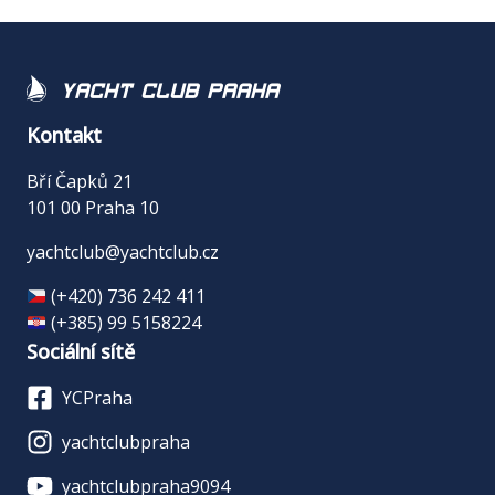
Yacht Club Praha
Kontakt
Bří Čapků 21
101 00 Praha 10
yachtclub@yachtclub.cz
(+420) 736 242 411
(+385) 99 5158224
Sociální sítě
YCPraha
yachtclubpraha
yachtclubpraha9094