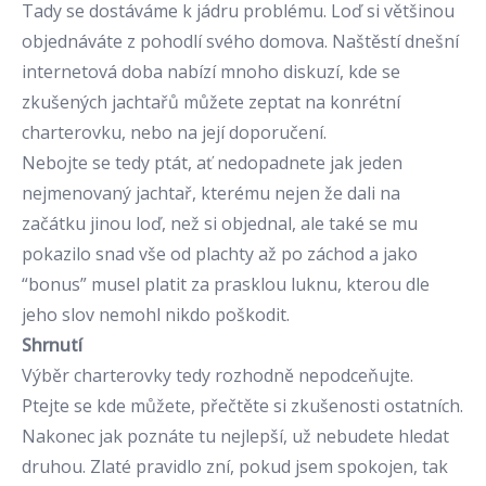
Tady se dostáváme k jádru problému. Loď si většinou
objednáváte z pohodlí svého domova. Naštěstí dnešní
internetová doba nabízí mnoho diskuzí, kde se
zkušených jachtařů můžete zeptat na konrétní
charterovku, nebo na její doporučení.
Nebojte se tedy ptát, ať nedopadnete jak jeden
nejmenovaný jachtař, kterému nejen že dali na
začátku jinou loď, než si objednal, ale také se mu
pokazilo snad vše od plachty až po záchod a jako
“bonus” musel platit za prasklou luknu, kterou dle
jeho slov nemohl nikdo poškodit.
Shrnutí
Výběr charterovky tedy rozhodně nepodceňujte.
Ptejte se kde můžete, přečtěte si zkušenosti ostatních.
Nakonec jak poznáte tu nejlepší, už nebudete hledat
druhou. Zlaté pravidlo zní, pokud jsem spokojen, tak