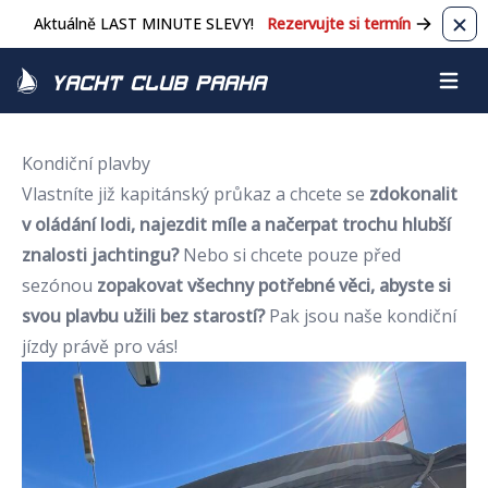
Aktuálně LAST MINUTE SLEVY!
Rezervujte si termín
Zavř
Yacht Club Praha
Otevřít
Kondiční plavby
Vlastníte již kapitánský průkaz a chcete se
zdokonalit
v oládání lodi, najezdit míle a načerpat trochu hlubší
znalosti jachtingu?
Nebo si chcete pouze před
sezónou
zopakovat všechny potřebné věci, abyste si
svou plavbu užili bez starostí?
Pak jsou naše kondiční
jízdy právě pro vás!