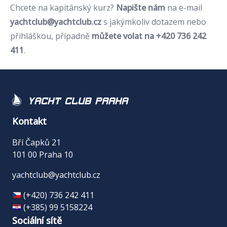
Chcete na kapitánský kurz?
Napište nám
na e-mail
yachtclub@yachtclub.cz
s jakýmkoliv dotazem nebo
přihláškou, případně
můžete volat na +420 736 242
411
.
Yacht Club Praha
Kontakt
Bří Čapků 21
101 00 Praha 10
yachtclub@yachtclub.cz
(+420) 736 242 411
(+385) 99 5158224
Sociální sítě