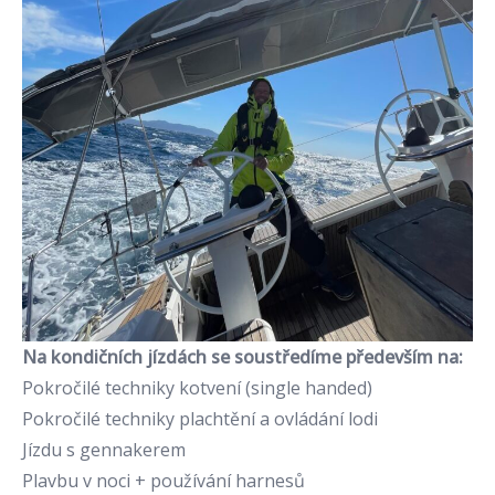
Na kondičních jízdách se soustředíme především na:
Pokročilé techniky kotvení (single handed)
Pokročilé techniky plachtění a ovládání lodi
Jízdu s gennakerem
Plavbu v noci + používání harnesů