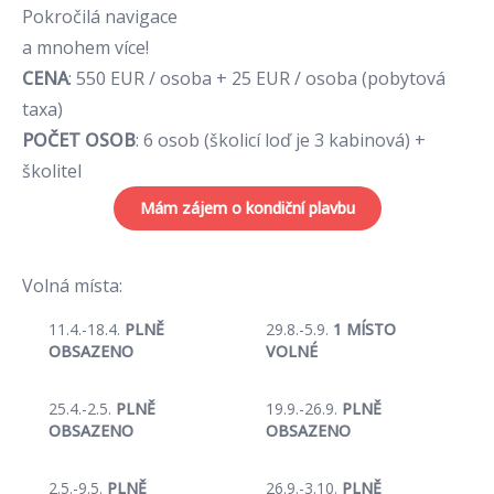
Pokročilá navigace
a mnohem více!
CENA
: 550 EUR / osoba + 25 EUR / osoba (pobytová
taxa)
POČET
OSOB
: 6 osob (školicí loď je 3 kabinová) +
školitel
Mám zájem o kondiční plavbu
Volná místa:
11.4.-18.4.
PLNĚ
29.8.-5.9.
1 MÍSTO
OBSAZENO
VOLNÉ
25.4.-2.5.
PLNĚ
19.9.-26.9.
PLNĚ
OBSAZENO
OBSAZENO
2.5.-9.5.
PLNĚ
26.9.-3.10.
PLNĚ