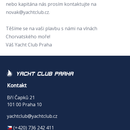
nebo kapitána nás prosím kontaktujte na
novak@yachtclub.cz
.
Těšíme se na vaši plavbu s námi na vlnách
Chorvatského moře!
Váš Yacht Club Praha
Yacht Club Praha
Kontakt
Bří Čapků 21
101 00 Praha 10
yachtclub@yachtclub.cz
(+420) 736 242 411