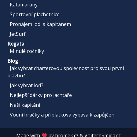
Katamarány
Sportovní plachetnice
Pronájem lodi s kapitánem
JetSurf
Regata
Minulé ročníky
Blog
Jak vybrat charterovou společnost pro svou první
plavbu?
Jak vybrat loď?
Nejlepší dárky pro jachtaře
Naši kapitáni
Vodní hračky a příplatková výbava k zapůjčení
Made with
by
hromek.cz
&
VojtechSmida.cz