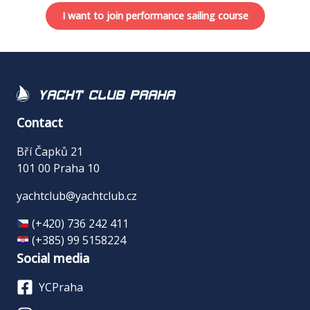
I want to join performance sailing course
Yacht Club Praha
Contact
Bří Čapků 21
101 00 Praha 10
yachtclub@yachtclub.cz
(+420) 736 242 411
(+385) 99 5158224
Social media
YCPraha