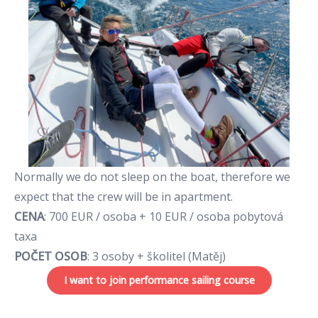
Normally we do not sleep on the boat, therefore we
expect that the crew will be in apartment.
CENA
: 700 EUR / osoba + 10 EUR / osoba pobytová
taxa
POČET
OSOB
: 3 osoby + školitel (Matěj)
I want to join performance sailing course