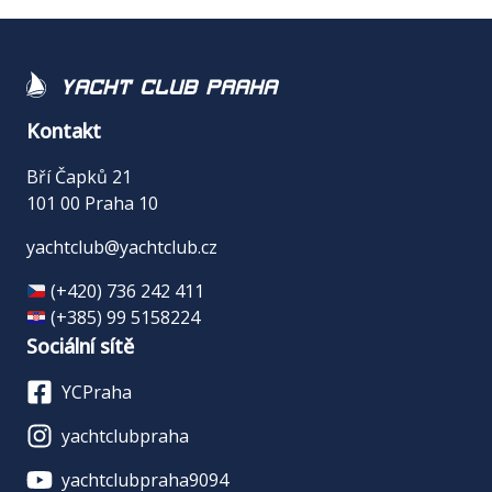
Yacht Club Praha
Kontakt
Bří Čapků 21
101 00 Praha 10
yachtclub@yachtclub.cz
(+420) 736 242 411
(+385) 99 5158224
Sociální sítě
YCPraha
yachtclubpraha
yachtclubpraha9094