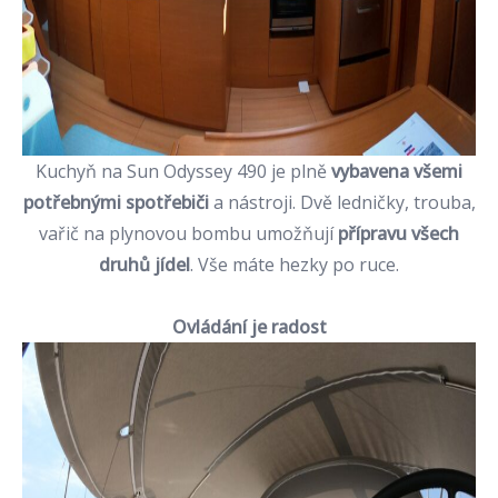
Kuchyň na Sun Odyssey 490 je plně
vybavena všemi
potřebnými spotřebiči
a nástroji. Dvě ledničky, trouba,
vařič na plynovou bombu umožňují
přípravu všech
druhů jídel
. Vše máte hezky po ruce.
Ovládání je radost