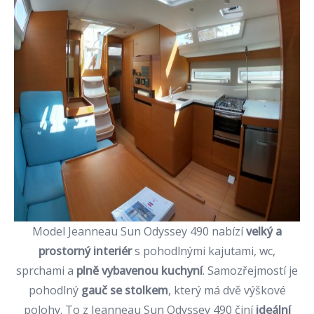
Model Jeanneau Sun Odyssey 490 nabízí
velký a
prostorný interiér
s pohodlnými kajutami, wc,
sprchami a
plně vybavenou kuchyní
. Samozřejmostí je
pohodlný
gauč se stolkem
, který má dvě výškové
polohy. To z Jeanneau Sun Odyssey 490 činí
ideální