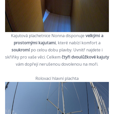
Kajutová plachetnice Nonna disponuje
velkými a
prostornými kajutami
, které nabízí komfort a
soukromí
po celou dobu plavby. Uvnitř najdete i
skříňky pro vaše věci. Celkem
čtyři dvoulůžkové kajuty
vám dopřejí nerušenou dovolenou na moři.
Rolovací hlavní plachta