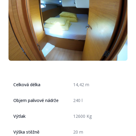
Celková délka
14,42 m
Objem palivové nádrže
240 l
Výtlak
12600 Kg
Výška stěžně
20 m