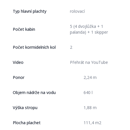
Typ hlavní plachty
rolovací
5 (4 dvojlůžka + 1
Počet kabin
palanda) + 1 skipper
Počet kormidelních kol
2
Video
Přehrát na YouTube
Ponor
2,24 m
Objem nádrže na vodu
640 l
Výška stropu
1,88 m
Plocha plachet
111,4 m2