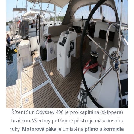
Řízení Sun Odyssey 490 je pro kapitána (skippera)
hračkou. Všechny potřebné přístroje má v dosahu
ruky.
Motorová páka
je umístěna
přímo u kormidla
,