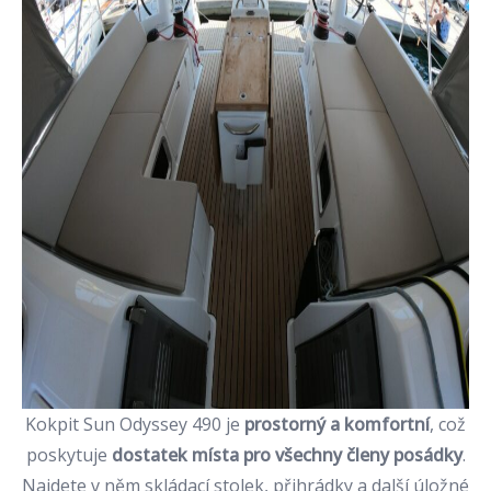
Kokpit Sun Odyssey 490 je
prostorný a komfortní
, což
poskytuje
dostatek místa pro všechny členy posádky
.
Najdete v něm skládací stolek, přihrádky a další úložné