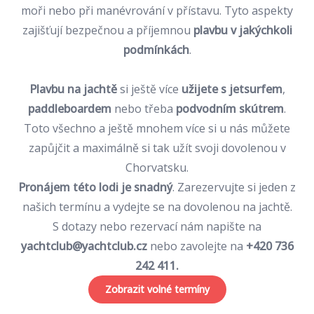
moři nebo při manévrování v přístavu. Tyto aspekty
zajišťují bezpečnou a příjemnou
plavbu v jakýchkoli
podmínkách
.
Plavbu na jachtě
si ještě více
užijete s
jetsurfem
,
paddleboardem
nebo třeba
podvodním skútrem
.
Toto všechno a ještě mnohem více si u nás
můžete
zapůjčit
a maximálně si tak užít svoji dovolenou v
Chorvatsku.
Pronájem této lodi je snadný
.
Zarezervujte si jeden z
našich termínu
a vydejte se na
dovolenou na jachtě
.
S dotazy nebo rezervací nám napište na
yachtclub@yachtclub.cz
nebo zavolejte na
+420 736
242 411
.
Zobrazit volné termíny