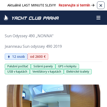
Aktuálně LAST MINUTE SLEVY!
Rezervujte si termín
Zavř
Yacht Club Praha
Otevřít
Sun Odyssey 490 „NONNA“
Jeanneau Sun odyssey 490 2019
12 osob
od 2600 €
Palubní počítač
Solární panely
GPS v kokpitu
USB v kajutách
Ventilátory v kajutách
Elektrické toalety