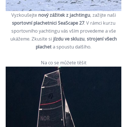
Vyzkoušejte
nový zážitek z jachtingu
, zažijte naši
sportovní plachetnici SeaScape 27
. V rámci
kurzu
sportovního yachtingu
vás vším provedeme a vše
ukážeme. Zkusíte si
jízdu ve skluzu
,
strojení všech
plachet
a spoustu dalšího.
Na co se můžete těšit