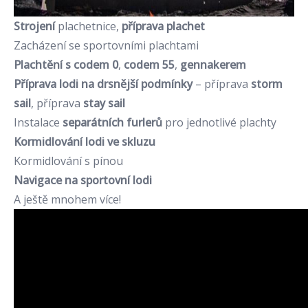
Strojení
plachetnice,
příprava plachet
Zacházení se sportovními plachtami
Plachtění s codem 0
,
codem 55
,
gennakerem
Příprava lodi na drsnější podmínky
– příprava
storm
sail
, příprava
stay sail
Instalace
separátních furlerů
pro jednotlivé plachty
Kormidlování lodi ve skluzu
Kormidlování s pínou
Navigace na sportovní lodi
A ještě mnohem více!