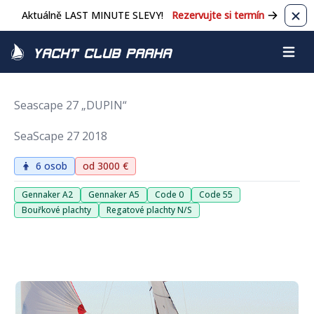
Aktuálně LAST MINUTE SLEVY!
Rezervujte si termín
Zavř
Yacht Club Praha
Otevřít
Seascape 27 „DUPIN“
SeaScape 27 2018
6 osob
od 3000 €
Gennaker A2
Gennaker A5
Code 0
Code 55
Bouřkové plachty
Regatové plachty N/S