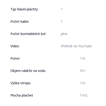
Typ hlavní plachty
?
Počet kabin
1
Počet kormidelních kol
pína
Video
Přehrát na YouTube
Ponor
? m
Objem nádrže na vodu
55 l
Výška stropu
? m
Plocha plachet
? m2