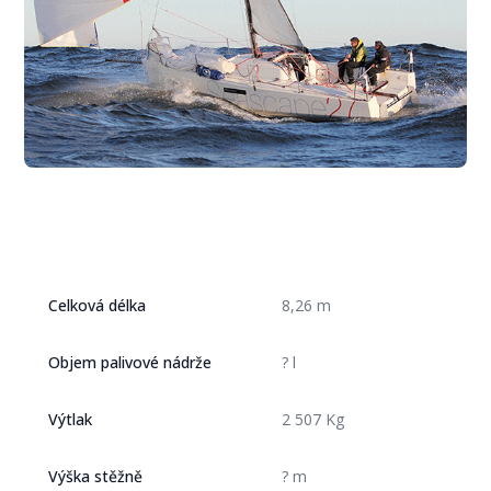
Celková délka
8,26 m
Objem palivové nádrže
? l
Výtlak
2 507 Kg
Výška stěžně
? m