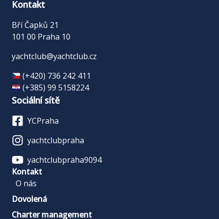
Kontakt
Bří Čapků 21
101 00 Praha 10
yachtclub@yachtclub.cz
(+420) 736 242 411
(+385) 99 5158224
Sociální sítě
YCPraha
yachtclubpraha
yachtclubpraha9094
Kontakt
O nás
Dovolená
Charter management