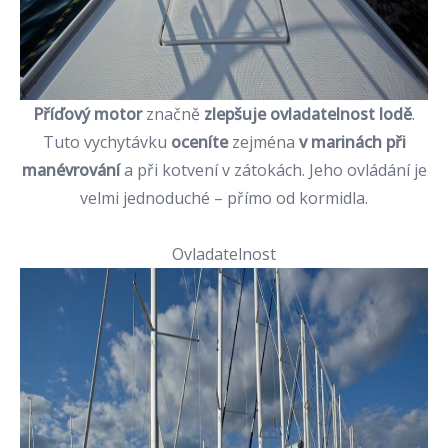
Příďový motor
značně
zlepšuje ovladatelnost lodě
.
Tuto vychytávku
oceníte
zejména
v marinách při
manévrování
a při kotvení v zátokách. Jeho ovládání je
velmi jednoduché – přímo od kormidla.
Ovladatelnost