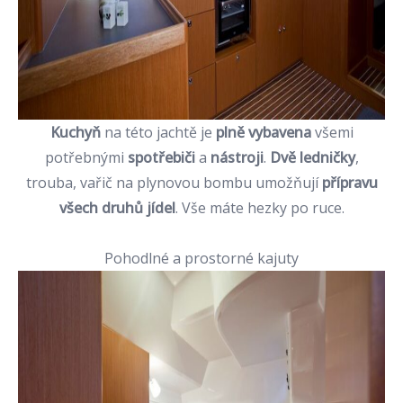
Kuchyň
na této jachtě je
plně vybavena
všemi
potřebnými
spotřebiči
a
nástroji
.
Dvě ledničky
,
trouba, vařič na plynovou bombu umožňují
přípravu
všech druhů jídel
. Vše máte hezky po ruce.
Pohodlné a prostorné kajuty