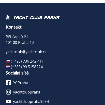
Yacht Club Praha
Kontakt
Bří Čapků 21
101 00 Praha 10
yachtclub@yachtclub.cz
(+420) 736 242 411
(+385) 99 5158224
Sociální sítě
YCPraha
yachtclubpraha
yachtclubpraha9094