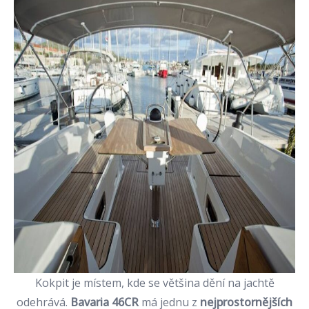
Kokpit je místem, kde se většina dění na jachtě
odehrává.
Bavaria 46CR
má jednu z
nejprostornějších