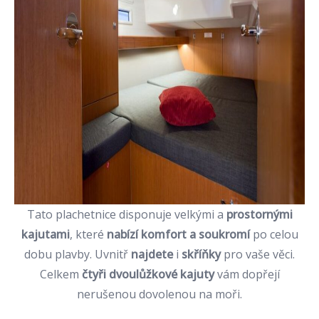
Tato plachetnice disponuje velkými a
prostornými
kajutami
, které
nabízí komfort a soukromí
po celou
dobu plavby. Uvnitř
najdete
i
skříňky
pro vaše věci.
Celkem
čtyři dvoulůžkové kajuty
vám dopřejí
nerušenou dovolenou na moři.