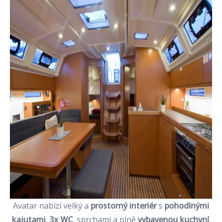
Avatar nabízí velký a
prostorný interiér
s
pohodlnými
kajutami
,
3x WC
, sprchami a plně
vybavenou kuchyní
.