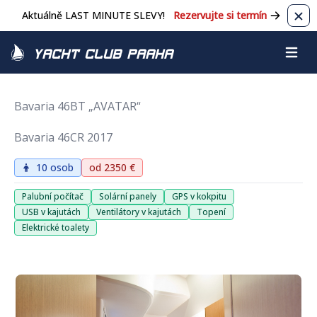
Aktuálně LAST MINUTE SLEVY!
Rezervujte si termín
Zavř
Yacht Club Praha
Otevřít
Bavaria 46BT „AVATAR“
Bavaria 46CR 2017
10 osob
od 2350 €
Palubní počítač
Solární panely
GPS v kokpitu
USB v kajutách
Ventilátory v kajutách
Topení
Elektrické toalety