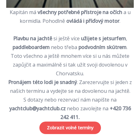
Kapitán má
všechny potřebné přístroje na očích
a u
kormidla. Pohodlně
ovládá i příďový motor
.
Plavbu na jachtě
si ještě více
užijete s
jetsurfem
,
paddleboardem
nebo třeba
podvodním skútrem
.
Toto všechno a ještě mnohem více si u nás
můžete
zapůjčit
a maximálně si tak užít svoji dovolenou v
Chorvatsku.
Pronájem této lodi je snadný
.
Zarezervujte si jeden z
našich termínu
a vydejte se na
dovolenou na jachtě
.
S dotazy nebo rezervací nám napište na
yachtclub@yachtclub.cz
nebo zavolejte na
+420 736
242 411
.
Zobrazit volné termíny