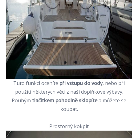
Tuto funkci oceníte
při vstupu do vody
, nebo při
použití některých věcí z naší doplňkové výbavy.
Pouhým
tlačítkem pohodlně sklopíte
a můžete se
koupat.
Prostorný kokpit