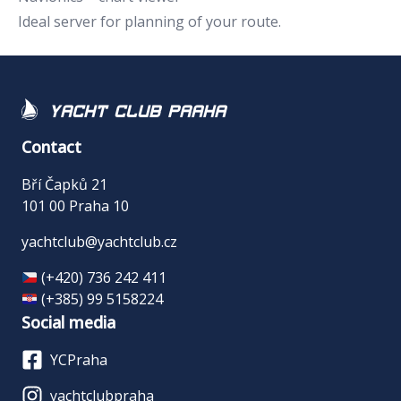
Ideal server for planning of your route.
Yacht Club Praha
Contact
Bří Čapků 21
101 00 Praha 10
yachtclub@yachtclub.cz
(+420) 736 242 411
(+385) 99 5158224
Social media
YCPraha
yachtclubpraha