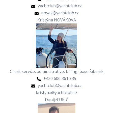
yachtclub@yachtclub.cz
novak@yachtclub.cz
Kristýna NOVÁKOVÁ
Client service, administrative, billing, base Šibenik
+420 606 361 935
yachtclub@yachtclub.cz
kristyna@yachtclub.cz
Danijel UKIČ